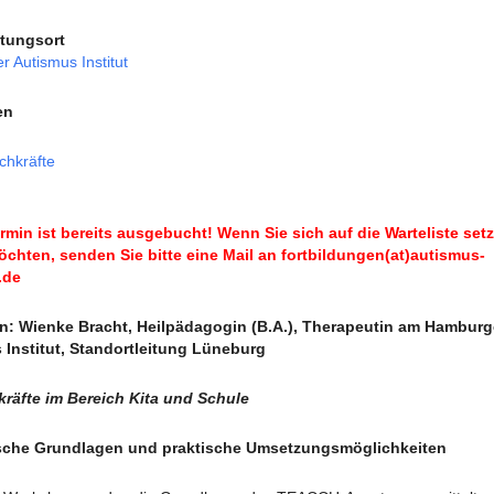
ltungsort
 Autismus Institut
en
chkräfte
rmin ist bereits ausgebucht! Wenn Sie sich auf die Warteliste set
chten, senden Sie bitte eine Mail an fortbildungen(at)autismus-
.de
in: Wienke Bracht, Heilpädagogin (B.A.), Therapeutin am Hamburg
 Institut, Standortleitung Lüneburg
kräfte im Bereich Kita und Schule
sche Grundlagen und praktische Umsetzungsmöglichkeiten