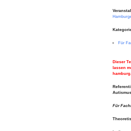
Veransta
Hamburger
Kategori
Für Fa
Dieser Te
lassen mö
hamburg
Referent
Autismus
Für Fach
Theoreti