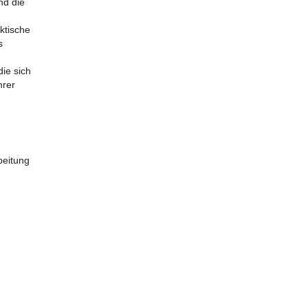
nd die
n
ktische
s
ie sich
hrer
beitung