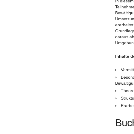
In diesem
Teilnehme
Bewältigu
Umsetzung
erarbeite
Grundlage
daraus ab
Umgebung 
Inhalte 
Vermit
Besond
Bewältigu
Theore
Strukt
Erarbe
Buc