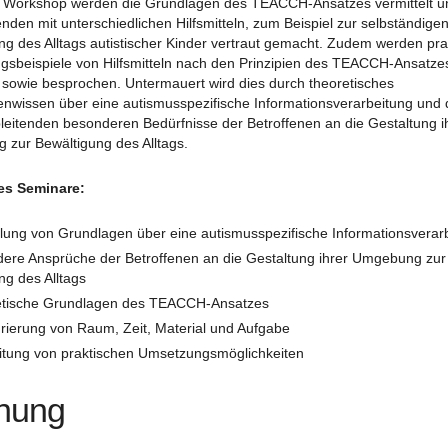
 Workshop werden die Grundlagen des TEACCH-Ansatzes vermittelt u
nden mit unterschiedlichen Hilfsmitteln, zum Beispiel zur selbständige
ng des Alltags autistischer Kinder vertraut gemacht. Zudem werden pra
sbeispiele von Hilfsmitteln nach den Prinzipien des TEACCH-Ansatze
t sowie besprochen. Untermauert wird dies durch theoretisches
nwissen über eine autismusspezifische Informationsverarbeitung und d
leitenden besonderen Bedürfnisse der Betroffenen an die Gestaltung i
zur Bewältigung des Alltags.
des Seminare:
tlung von Grundlagen über eine autismusspezifische Informationsverar
ere Ansprüche der Betroffenen an die Gestaltung ihrer Umgebung zur
ng des Alltags
tische Grundlagen des TEACCH-Ansatzes
urierung von Raum, Zeit, Material und Aufgabe
itung von praktischen Umsetzungsmöglichkeiten
hung