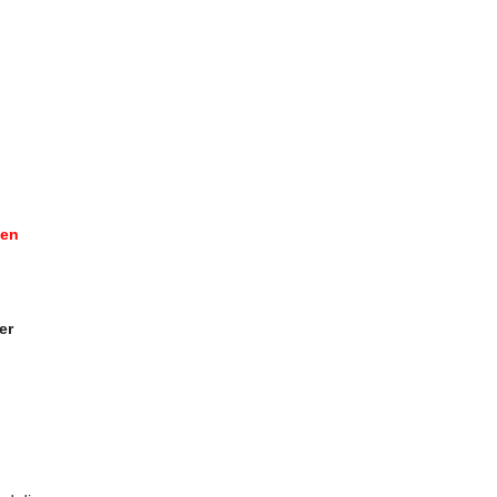
zen
er