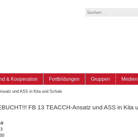
Suchen
nach:
nd & Kooperation
Fortbildungen
Gruppen
Medien 
atz und ASS in Kita und Schule
UCHT!!! FB 13 TEACCH-Ansatz und ASS in Kita 
it
23
:30