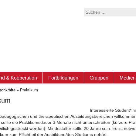
Suchen
nach:
nd & Kooperation
Fortbildungen
Gruppen
Medien 
achkräfte
»
Praktikum
ikum
Interessierte Student*in
 pädagogischen und therapeutischen Ausbildungsbereichen willkommen
s sollte die Praktikumsdauer 3 Monate nicht unterschreiten (kürzere Pra
tlich gestreckt werden). Mindestalter sollte 20 Jahre sein. Es ist notw
ikum zum Pflichtteil der Ausbildung/des Studiums gehört.