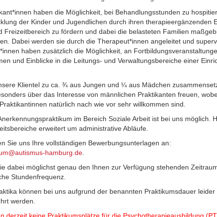
ikant*innen haben die Möglichkeit, bei Behandlungsstunden zu hospitie
cklung der Kinder und Jugendlichen durch ihren therapieergänzenden E
d Freizeitbereich zu fördern und dabei die belasteten Familien maßgeb
zen. Dabei werden sie durch die Therapeut*innen angeleitet und supervi
t*innen haben zusätzlich die Möglichkeit, an Fortbildungsveranstaltung
men und Einblicke in die Leitungs- und Verwaltungsbereiche einer Einri
nsere Klientel zu ca. ¾ aus Jungen und ¼ aus Mädchen zusammenset
esonders über das Interesse von männlichen Praktikanten freuen, wobe
 Praktikantinnen natürlich nach wie vor sehr willkommen sind.
Anerkennungspraktikum im Bereich Soziale Arbeit ist bei uns möglich. H
eitsbereiche erweitert um administrative Abläufe.
len Sie uns Ihre vollständigen Bewerbungsunterlagen an:
kum@autismus-hamburg.de
.
e dabei möglichst genau den Ihnen zur Verfügung stehenden Zeitraum
che Stundenfrequenz.
aktika können bei uns aufgrund der benannten Praktikumsdauer leider 
hrt werden.
n derzeit keine Praktikumsplätze für die Psychotherapieausbildung (PT