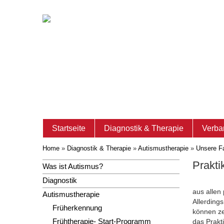
Startseite
Diagnostik & Therapie
Verba
Home
»
Diagnostik & Therapie
»
Autismustherapie
»
Unsere F
Prakt
Was ist Autismus?
Diagnostik
aus allen
Autismustherapie
Allerding
Früherkennung
können zei
Frühtherapie- Start-Programm
das Prakt