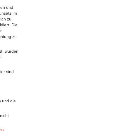
ren und
insatz im
lich zu
diert. Die
en
chtung zu
zt, würden
i
ier sind
 und die
nicht
2)