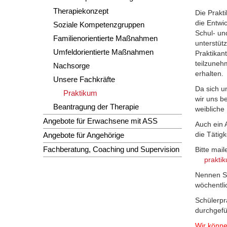
Therapiekonzept
Die Prakt
die Entwi
Soziale Kompetenzgruppen
Schul- un
Familienorientierte Maßnahmen
unterstüt
Umfeldorientierte Maßnahmen
Praktikan
teilzuneh
Nachsorge
erhalten.
Unsere Fachkräfte
Da sich u
Praktikum
wir uns b
Beantragung der Therapie
weibliche
Angebote für Erwachsene mit ASS
Auch ein 
die Tätigk
Angebote für Angehörige
Fachberatung, Coaching und Supervision
Bitte mai
prakti
Nennen Si
wöchentli
Schülerpr
durchgefü
Wir könne