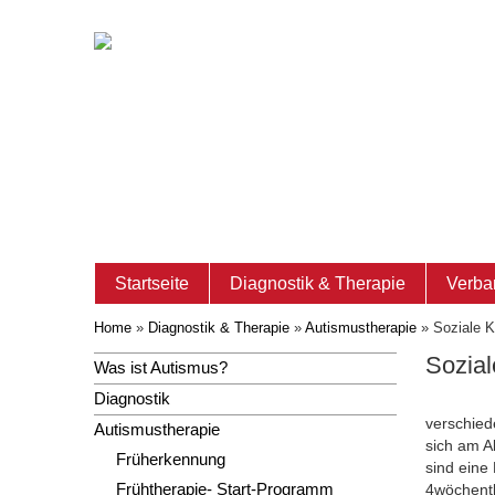
Startseite
Diagnostik & Therapie
Verba
Home
»
Diagnostik & Therapie
»
Autismustherapie
»
Soziale 
Sozia
Was ist Autismus?
Diagnostik
verschie
Autismustherapie
sich am A
Früherkennung
sind eine
Frühtherapie- Start-Programm
4wöchentl