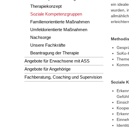
ein ideal
Therapiekonzept
wurden, i
Soziale Kompetenzgruppen
allmählic
erleichte
Familienorientierte Maßnahmen
Umfeldorientierte Maßnahmen
Nachsorge
Methodis
Unsere Fachkräfte
Gesprä
Beantragung der Therapie
SoKo-
Themen
Angebote für Erwachsene mit ASS
Kommun
Angebote für Angehörige
Fachberatung, Coaching und Supervision
Soziale 
Erken
Gefüh
Einsic
Kooper
Erkenn
Einneh
Identit