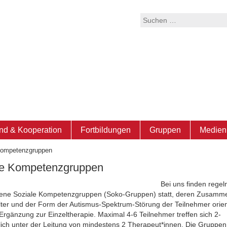
Suchen
nach:
nd & Kooperation
Fortbildungen
Gruppen
Medien 
Kompetenzgruppen
le Kompetenzgruppen
Bei uns finden rege
dene Soziale Kompetenzgruppen (Soko-Gruppen) statt, deren Zusamm
lter und der Form der Autismus-Spektrum-Störung der Teilnehmer orient
 Ergänzung zur Einzeltherapie. Maximal 4-6 Teilnehmer treffen sich 2-
ich unter der Leitung von mindestens 2 Therapeut*innen. Die Gruppen