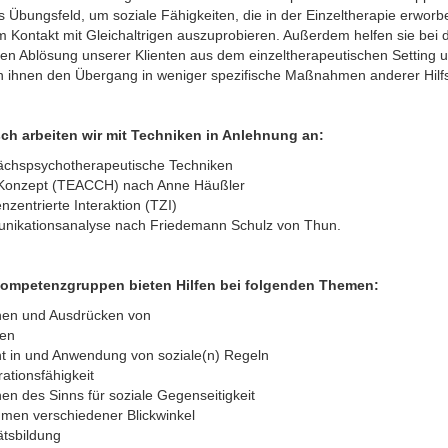
es Übungsfeld, um soziale Fähigkeiten, die in der Einzeltherapie erworb
m Kontakt mit Gleichaltrigen auszuprobieren. Außerdem helfen sie bei 
hen Ablösung unserer Klienten aus dem einzeltherapeutischen Setting 
rn ihnen den Übergang in weniger spezifische Maßnahmen anderer Hilf
ch arbeiten wir mit Techniken in Anlehnung an:
chspsychotherapeutische Techniken
Konzept (TEACCH) nach Anne Häußler
zentrierte Interaktion (TZI)
ikationsanalyse nach Friedemann Schulz von Thun.
Kompetenzgruppen bieten Hilfen bei folgenden Themen:
nen und Ausdrücken von
len
ht in und Anwendung von soziale(n) Regeln
ationsfähigkeit
en des Sinns für soziale Gegenseitigkeit
men verschiedener Blickwinkel
ätsbildung