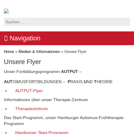
Suchen
nach:
Navigation
Home
»
Medien & Informationen
»
Unsere Flyer
Unsere Flyer
Unser Fortbildungsprogramm
AUTPUT
–
AUT
ISMUSFORTBILDUNGEN –
P
RAXIS
U
ND
T
HEORIE
AUTPUT-Flyer
Informationen über unser Therapie-Zentrum
Therapiezentrum
Das Start-Programm, unser Hamburger Autismus-Frühtherapie-
Programm
Hamburger Start-Programm