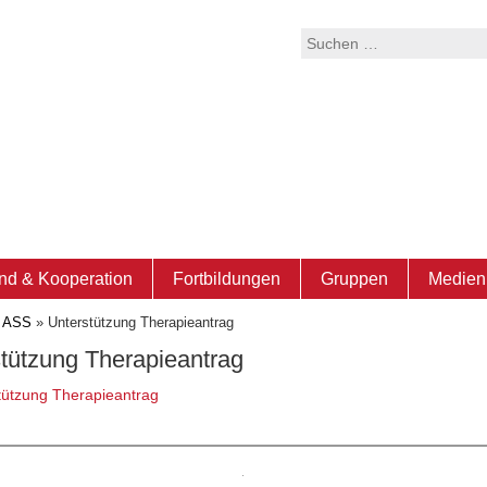
Suchen
nach:
nd & Kooperation
Fortbildungen
Gruppen
Medien 
t ASS
»
Unterstützung Therapieantrag
tützung Therapieantrag
tützung Therapieantrag