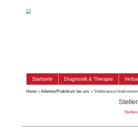
Startseite
Diagnostik & Therapie
Verba
Home
»
Arbeiten/Praktikum bei uns
»
Stellenausschreib-exte
Stell
Stelle