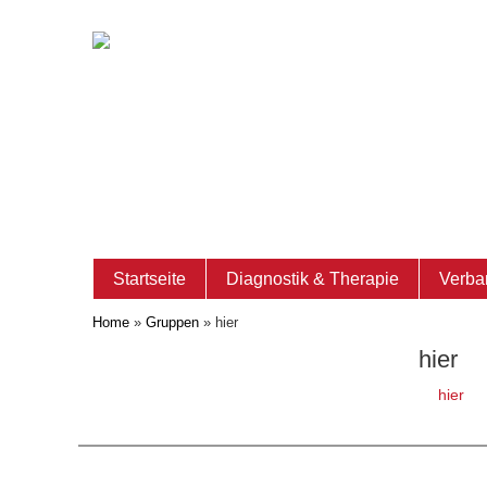
Startseite
Diagnostik & Therapie
Verba
Home
»
Gruppen
»
hier
hier
hier