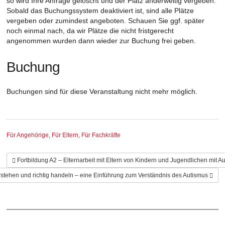
so wird Ihre Anfrage gelöscht und der Platz anderweitig vergeben.
Sobald das Buchungssystem deaktiviert ist, sind alle Plätze
vergeben oder zumindest angeboten. Schauen Sie ggf. später
noch einmal nach, da wir Plätze die nicht fristgerecht
angenommen wurden dann wieder zur Buchung frei geben.
Buchung
Buchungen sind für diese Veranstaltung nicht mehr möglich.
Kategorie
Für Angehörige
,
Für Eltern
,
Für Fachkräfte
Fortbildung A2 – Elternarbeit mit Eltern von Kindern und Jugendlichen mit A
rstehen und richtig handeln – eine Einführung zum Verständnis des Autismus