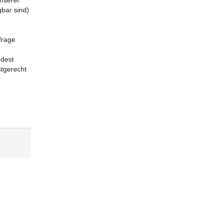
unserer
gbar sind)
frage
ndest
stgerecht