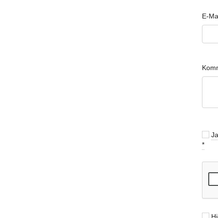
E-Ma
Komm
Ja
*
Hi