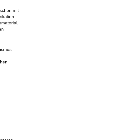
schen mit
ikation
smaterial,
en
tismus-
chen