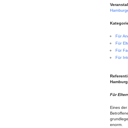
Veransta
Hamburger
Kategori
Für An
Für El
Für Fa
Für Int
Referenti
Hamburge
Für Elte
Eines der
Betroffen
grundlege
enorm.