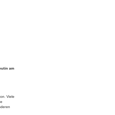
eutin am
on. Viele
ie
nderen