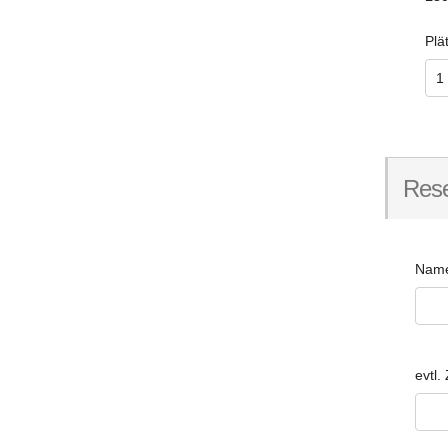
Plä
Rese
Name
evtl.