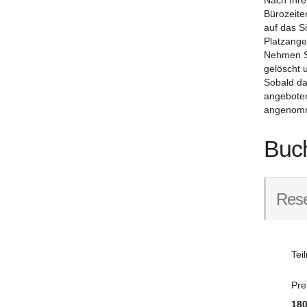
Nach Ihre
Bürozeite
auf das S
Platzange
Nehmen Si
gelöscht 
Sobald da
angeboten
angenomm
Buc
Rese
Tei
Pre
180