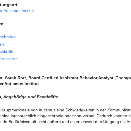
ltungsort
 Autismus Institut
en
gehörige
tern
chkräfte
eressierte
n: Sarah Rott, Board Certified Assistant Behavior Analyst ,Therap
r Autismus Institut
rn, Angehörige und Fachkräfte
 Hauptmerkmale von Autismus sind Schwierigkeiten in der Kommunikati
e sind lautsprachlich eingeschränkt oder non-verbal. Dadurch können s
nde Bedürfnisse oft nicht äußern und es erschwert den Umgang mit A