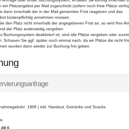
r Anfrage über unser Buchungssystem, erhalten Sie künftig innerhalb 
n ein Platzangebot per Mail zugeschickt (sofern noch freie Plätze verfü
ie dann innerhalb der in der Mail genannten Frist reagieren und das
bot kostenpflichtig annehmen müssen.
e den Platz nicht innerhalb der angegebenen Frist an, so wird Ihre An
und der Platz anderweitig vergeben.
s Buchungssystem deaktiviert ist, sind alle Plätze vergeben oder zumi
. Schauen Sie ggf. später noch einmal nach, da wir Plätze die nicht fri
en wurden dann wieder zur Buchung frei geben.
hung
rvierungsanfrage
lnahmegebühr: 180€ | inkl. Handout, Getränke und Snacks
is
,00 €