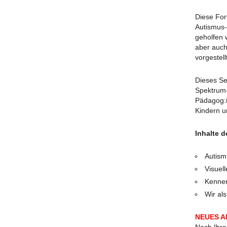
Diese For
Autismus-
geholfen 
aber auch
vorgestel
Dieses Se
Spektrum-
Pädagog:i
Kindern u
Inhalte 
Autism
Visuel
Kennen
Wir al
NEUES 