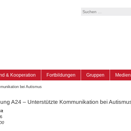
Suchen
nach:
nd & Kooperation
Fortbildungen
Gruppen
Medien 
mmunikation bei Autismus
ldung A24 – Unterstützte Kommunikation bei Autismu
it
26
:00