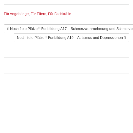
Kategorie
Für Angehörige
,
Für Eltern
,
Für Fachkräfte
Noch freie Plätze!!! Fortbildung A17 – Schmerzwahrnehmung und Schmerz
Noch freie Plätze!!! Fortbildung A19 – Autismus und Depressionen